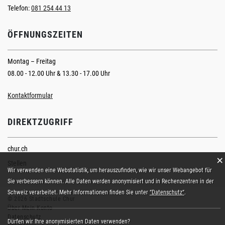
Telefon:
081 254 44 13
ÖFFNUNGSZEITEN
Montag – Freitag
08.00 - 12.00 Uhr & 13.30 - 17.00 Uhr
Kontaktformular
DIREKTZUGRIFF
chur.ch
×
Stellen
Webstatistik
Wir verwenden eine Webstatistik, um herauszufinden, wie wir unser Webangebot für
Sie verbessern können. Alle Daten werden anonymisiert und in Rechenzentren in der
Schweiz verarbeitet. Mehr Informationen finden Sie unter
“Datenschutz“
.
© 2026 Stadtschule Chur
Über Mein Konto
Datenschutz
Dürfen wir Ihre anonymisierten Daten verwenden?