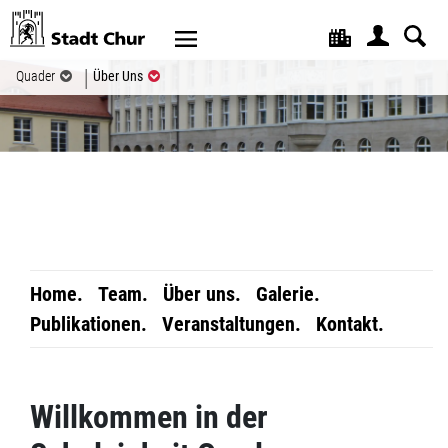
Kopfzeile
(ausgewählt)
Quader
Über Uns
Home.
Team.
Über uns.
Galerie.
Publikationen.
Veranstaltungen.
Kontakt.
Inhalt
Willkommen in der