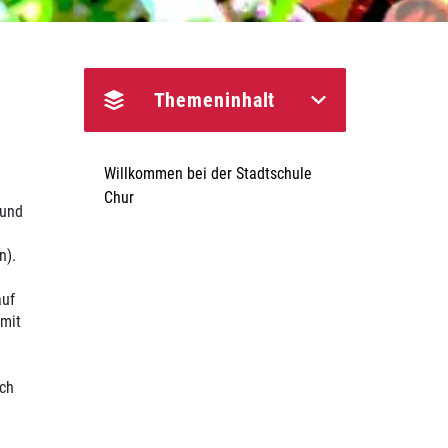
Themeninhalt
Willkommen bei der Stadtschule
Chur
 und
n).
auf
 mit
sch