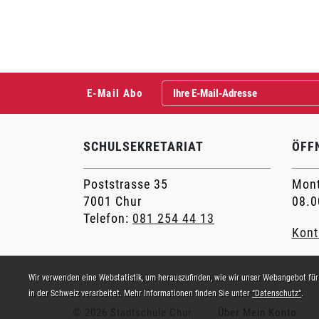
Fusszeile
E-Mail Abo
SCHULSEKRETARIAT
ÖFF
Poststrasse 35
Mont
7001 Chur
08.0
Telefon:
081 254 44 13
Kont
Webstatistik
Wir verwenden eine Webstatistik, um herauszufinden, wie wir unser Webangebot für
in der Schweiz verarbeitet. Mehr Informationen finden Sie unter
“Datenschutz“
.
© 2026 Stadtschule Chur
Über Mein Konto