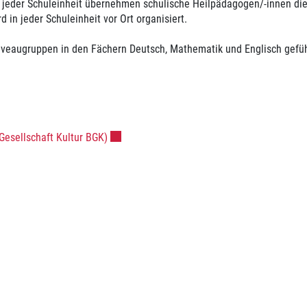
 In jeder Schuleinheit übernehmen schulische Heilpädagogen/-innen di
 in jeder Schuleinheit vor Ort organisiert.
Niveaugruppen in den Fächern Deutsch, Mathematik und Englisch gefüh
Externer Link wird in einem neuen Fenster ge
Gesellschaft Kultur BGK)