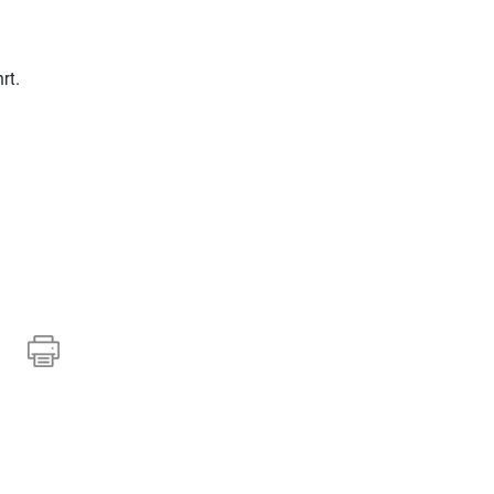
e
rt.
öffnet.