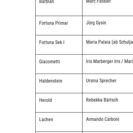
Marc Fässler
Barblan
Jürg Gysin
Fortuna Primar
Maria Palaia (ab Schulj
Fortuna Sek I
Iris Marberger Iris / Ma
Giacometti
Ursina Sprecher
Haldenstein
Rebekka Bärtsch
Herold
Armando Carboni
Lachen