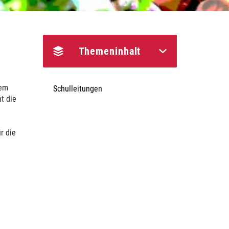
Themeninhalt
dem
Schulleitungen
t die
r die