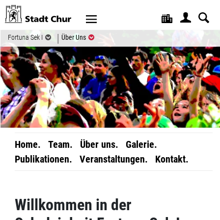
Kopfzeile
(ausgewählt)
Fortuna Sek I
Über Uns
Home.
Team.
Über uns.
Galerie.
Publikationen.
Veranstaltungen.
Kontakt.
Inhalt
Willkommen in der