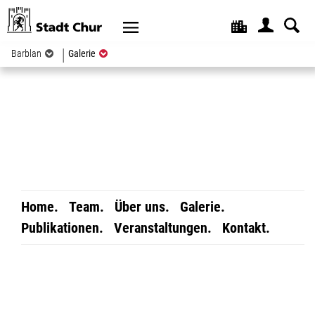
Kopfzeile
(ausgewählt)
Barblan
Galerie
Home.
Team.
Über uns.
Galerie.
Publikationen.
Veranstaltungen.
Kontakt.
Inhalt