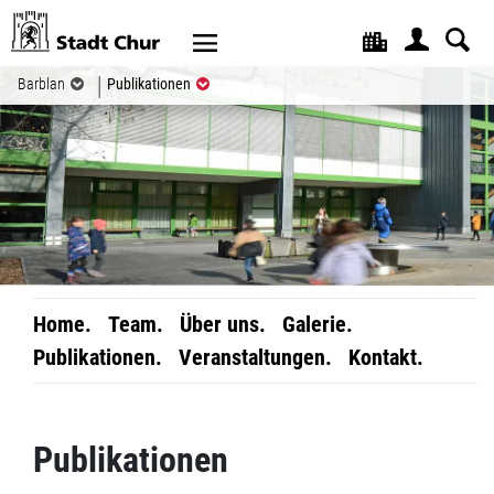
Kopfzeile
(ausgewählt)
Barblan
Publikationen
Home.
Team.
Über uns.
Galerie.
Publikationen.
Veranstaltungen.
Kontakt.
Inhalt
Publikationen