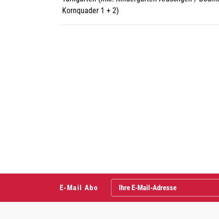
Kornquader 1 + 2)
Fusszeile
E-Mail Abo