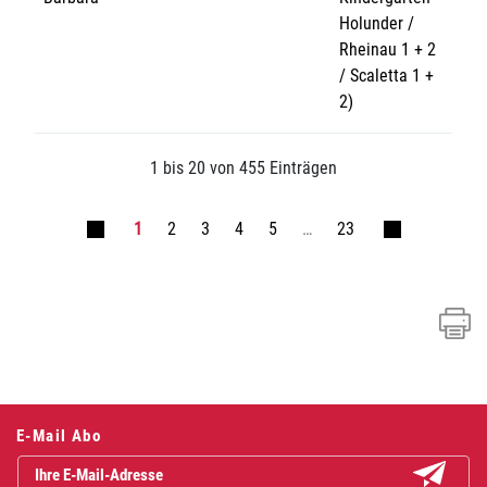
Holunder /
Rheinau 1 + 2
/ Scaletta 1 +
2)
1 bis 20 von 455 Einträgen
1
2
3
4
5
…
23
Fusszeile
E-Mail Abo
Abonniere