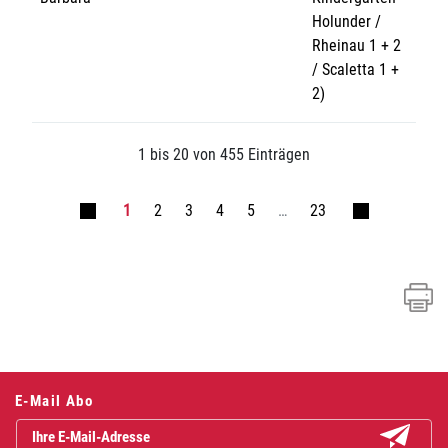
Holunder /
Rheinau 1 + 2
/ Scaletta 1 +
2)
1 bis 20 von 455 Einträgen
1
2
3
4
5
…
23
Fusszeile
E-Mail Abo
Abonniere