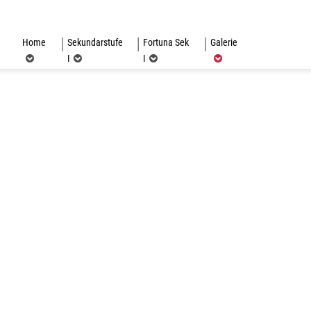
(ausgewählt)
Home
Sekundarstufe
Fortuna Sek
Galerie
I
I