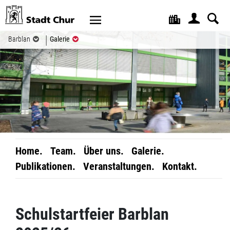
Kopfzeile
(ausgewählt)
Barblan
Galerie
Home.
Team.
Über uns.
Galerie.
Publikationen.
Veranstaltungen.
Kontakt.
Inhalt
Schulstartfeier Barblan